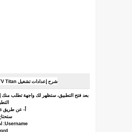
شرح إعدادات تشغيل IPTV Titan وتفعيل اشتراك Xtream Codes على جهازك
بعد فتح التطبيق، ستظهر لك واجهة تطلب منك إد
التطب
أ- عن طريق Xtream Codes (الأكثر شيوعاً):
ستحتاج 
Username: اسم المستخدم الخاص باشتراكك.
Password