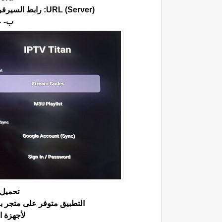
URL (Server): رابط السيرفر (مثال: http://laaroubi-techno.com:8080).
ب- عن
تحميل التطب
التطبيق متوفر على متجر بل
لأجهزة الأ