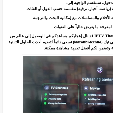
دخول، ستنقسم الواجهة إلى:
(رياضة، أخبار، ترفيه) مقسمة حسب الدول أو الفئات.
 الأفلام والمسلسلات مع إمكانية البحث والترجمة.
 لمعرفة ما يعرض حالياً على القنوات
في الختام، نتمنى أن يكون هذا الشرح لتطبيق IPTV Titan قد نال إعجابكم وساعدكم في الوصول إلى عالم من
الترفيه اللا محدود على أجهزتكم. نحن في لعروبي تيك (laaroubi-techno) نسعى دائماً لتقديم أحدث الحلول التقنية
ية وتضمن لكم أفضل تجربة مشاهدة ممكنة.