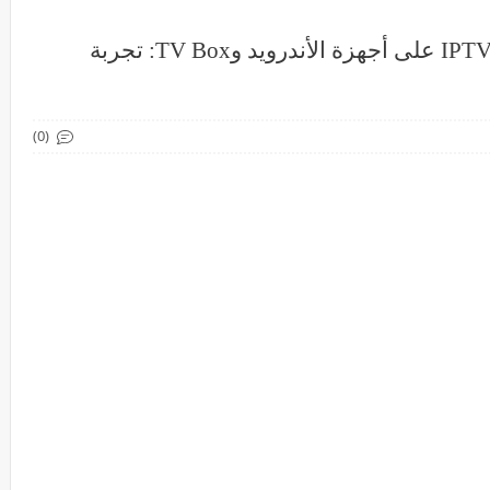
دليلك الشامل لتشغيل تطبيق IPTV Titan على أجهزة الأندرويد وTV Box: تجربة
(0)