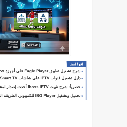
اقرا ايضا
شرح تشغيل تطبيق Eagle Player على أجهزة Android Box و FireStick و Android TV 🦅 لعام 202
دليل تشغيل قنوات IPTV على شاشات Samsung Smart TV بنظام Tizen 📺📡
حصرياً: شرح تثبيت Iboss IPTV أحدث إصدار لمشاهدة القنوات بجودة 4K على أجهزة البوكس والفاير ستيك 🚀📺
تحميل وتشغيل IBO Player للكمبيوتر: الطريقة الصحيحة لمشاهدة IPTV على حاسوبك 🛠️