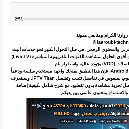
2:51
زوارنا الكرام ومتابعي مدونة
🌐
laaroubi-tech
زلي والمحتوى الرقمي. في ظل التحول الكبير نحو خدمات البث
كواحد من أقوى الحلول لمشاهدة القنوات التلفزيونية المباشرة (Live TV)
ية واستقرار تام
سواء كنت تملك هاتف أندرويد أو جهاز Android TV Box، فإن هذا التطبيق يمنحك واجهة مستخدم سلسة ودعماً
 اليوم، سنغوص في تفاصيل تثبيت وتشغيل
IPTV Titan
، وسنتعرف
ل تجربة مشاهدة بدون تقطيع، مع شرح شامل لكيفية إضافة
والاستمتاع بمحتوى عالمي بين يديكم