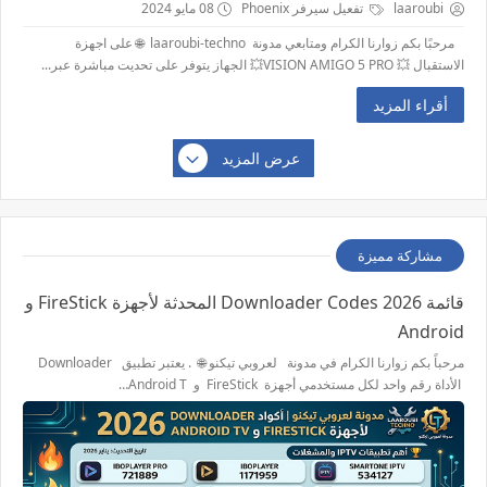
laaroubi
تفعيل سيرفر Phoenix
08 مايو 2024
مرحبًا بكم زوارنا الكرام ومتابعي مدونة laaroubi-techno 🌐 على اجهزة
الاستقبال 💥 VISION AMIGO 5 PRO💥 الجهاز يتوفر على تحديت مباشرة عبر...
أقراء المزيد
عرض المزيد
مشاركة مميزة
قائمة 2026 Downloader Codes المحدثة لأجهزة FireStick و
Android
مرحباً بكم زوارنا الكرام في مدونة لعروبي تيكنو 🌐 . يعتبر تطبيق Downloader
الأداة رقم واحد لكل مستخدمي أجهزة FireStick و Android T…