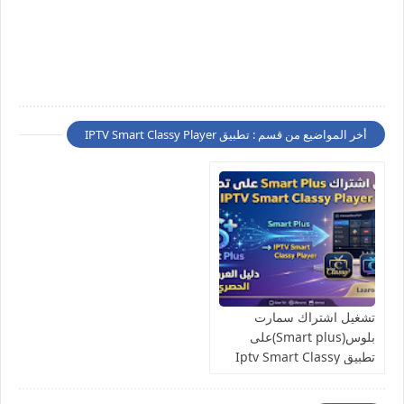
أخر المواضيع من قسم : تطبيق IPTV Smart Classy Player
تشغيل اشتراك سمارت
بلوس(Smart plus)على
تطبيق Iptv Smart Classy
Player