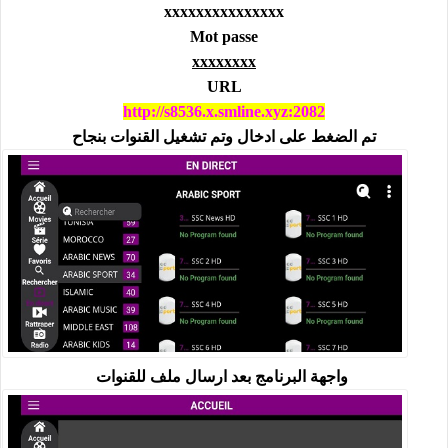
xxxxxxxxxxxxxxx
Mot passe
xxxxxxxx
URL
http://s8536.x.s
mline.xyz:2082
تم الضغط على ادخال وتم تشغيل القنوات بنجاح
واجهة البرنامج بعد ارسال ملف للقنوات