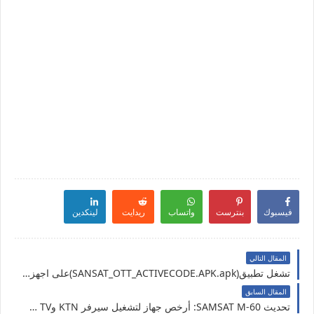
فيسبوك
بنترست
واتساب
ريدايت
لينكدين
المقال التالي
تشغل تطبيق(SANSAT_OTT_ACTIVECODE.APK.apk)على اجهزة الاندرويد/فايرستيك واجهزة تلفاز اندرويد
المقال السابق
تحديث SAMSAT M-60: أرخص جهاز لتشغيل سيرفر KTN وDream TV لمتابعة كأس أفريقيا/ كاس اسيا