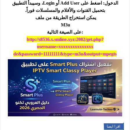
الدخول: اضغط على Add User أو Login، وسيبدأ التطبيق
بتحميل القنوات والأفلام والمسلسلات فوراً.
يمكن استخراج الطريقة من ملف
M3u
:
على الصيغة التالية
http://s8536.x.smline.xyz:2082/get.php?
username=xxxxxxxxxxxxxxx
de&password=11111111&type=m3u&output=mpegts
اقرا ايضا