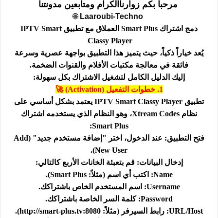
مرحبا بكم زوارناالكرام ومتابعين مدونتنا
🌐
Laaroubi-Techno
دمج اشتراك Smart Plus العملاق مع تطبيق IPTV Smart
Classy Player
يُعد خياراً ذكياً، حيث يتميز هذا التطبيق بواجهة عصرية وسرعة
فائقة في معالجة مكتبات الأفلام والقنوات الضخمة.
إليك الدليل الكامل لتشغيل الاشتراك بكل سهولة:
1. خطوات التفعيل (Activation) 🚀
تطبيق IPTV Smart Classy Player يعتمد بشكل أساسي على
نظام Xtream Codes، وهو النظام الذي يستخدمه اشتراك
Smart Plus:
فتح التطبيق: عند الدخول، اختر "إضافة مستخدم جديد" (Add
New User).
إدخال البيانات: قم بتعبئة الخانات الأربع كالتالي:
Name: اكتب أي اسم (مثلاً: Smart Plus).
Username: اسم المستخدم الخاص باشتراكك.
Password: كلمة السر الخاصة باشتراكك.
URL/Host: رابط السيرفر (مثلاً: http://smart-plus.tv:8080).