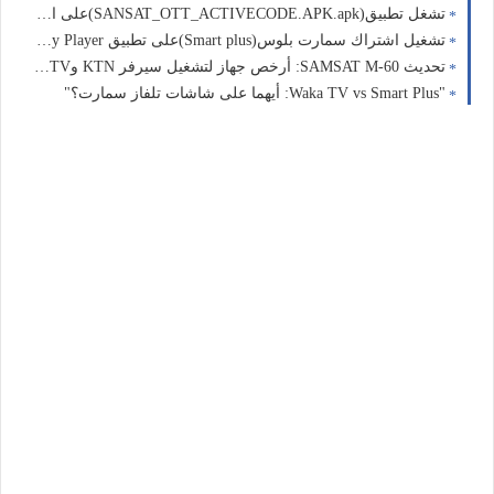
تشغل تطبيق(SANSAT_OTT_ACTIVECODE.APK.apk)على اجهزة الاندرويد/فايرستيك واجهزة تلفاز اندرويد
تشغيل اشتراك سمارت بلوس(Smart plus)على تطبيق Iptv Smart Classy Player
تحديث SAMSAT M-60: أرخص جهاز لتشغيل سيرفر KTN وDream TV لمتابعة كأس أفريقيا/ كاس اسيا
"Waka TV vs Smart Plus: أيهما على شاشات تلفاز سمارت؟"