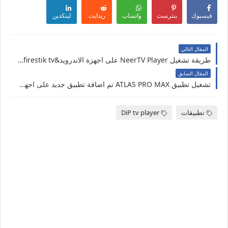
فيسبوك
بنترست
واتساب
ريدايت
لينكدين
المقال التالي
طريقة تشغيل NeerTV Player على اجهزة الاندرويد&Amazon Fire TV Stick/firestik tv
المقال السابق
تشغيل تطبيق ATLAS PRO MAX تم اضافة تطبيق جديد على اجهز الاندرويد & فايرستيك تيفي
تطبيقات
DiP tv player