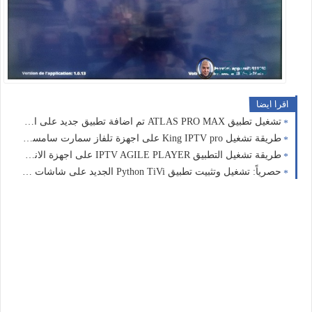
اقرا ايضا
تشغيل تطبيق ATLAS PRO MAX تم اضافة تطبيق جديد على اجهز الاندرويد & فايرستيك تيفي
طريقة تشغيل King IPTV pro على اجهزة تلفاز سمارت سامسونج تيزين
طريقة تشغيل التطبيق IPTV AGILE PLAYER على اجهزة الاندرويد&فايرستيك تيفي
حصرياً: تشغيل وتثبيت تطبيق Python TiVi الجديد على شاشات Android TV و FireStick