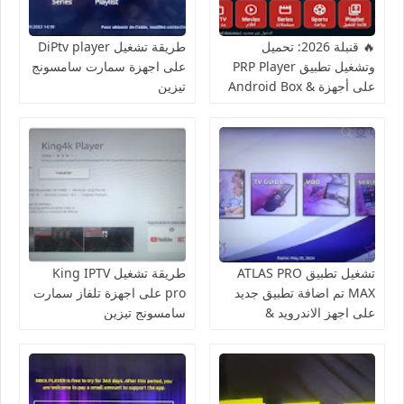
🔥 قنبلة 2026: تحميل
طريقة تشغيل DiPtv player
وتشغيل تطبيق PRP Player
على اجهزة سمارت سامسونج
على أجهزة Android Box &
تيزين
TV - حصرياً لعروبي تيكنو
تشغيل تطبيق ATLAS PRO
طريقة تشغيل King IPTV
MAX تم اضافة تطبيق جديد
pro على اجهزة تلفاز سمارت
على اجهز الاندرويد &
سامسونج تيزين
فايرستيك تيفي