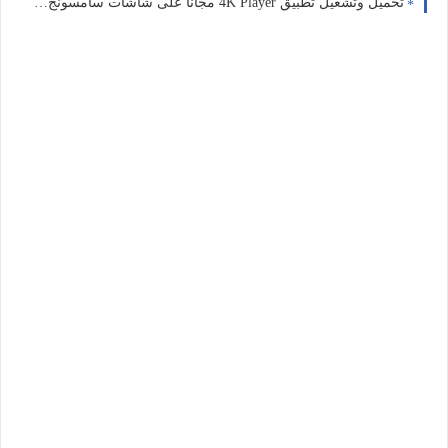
تحميل وتشغيل تطبيق 4K Player مجاناً على شاشات سامسونج تيزن وأجهزة Firestick