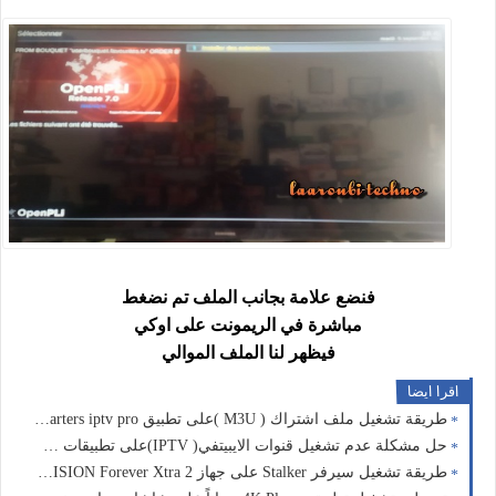
فنضع علامة بجانب الملف تم نضغط
مباشرة في الريمونت على اوكي
فيظهر لنا الملف الموالي
اقرا ايضا
طريقة تشغيل ملف اشتراك ( M3U )على تطبيق Smarters iptv pro وماشبه
حل مشكلة عدم تشغيل قنوات الايبيتفي( IPTV)على تطبيقات IBO وماشبه
طريقة تشغيل سيرفر Stalker على جهاز VISION Forever Xtra 2 للاستمتاع بالقنوات