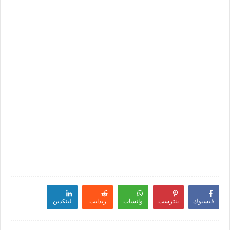
فيسبوك
بنترست
واتساب
ريدايت
لينكدين