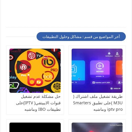
أخر المواضيع من قسم : مشاكل وحلول التطبيقات
طريقة تشغيل ملف اشتراك (
حل مشكلة عدم تشغيل
M3U )على تطبيق Smarters
قنوات الايبيتفي( IPTV)على
iptv pro وماشبه
تطبيقات IBO وماشبه