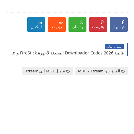
فيسبوك
بنترست
واتساب
ريدايت
لينكدين
المقال التالي
قائمة 2026 Downloader Codes المحدثة لأجهزة FireStick و Android
الفرق بين Xtream و M3U
تحويل M3U إلى Xtream