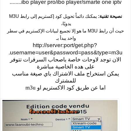
ibo player pro/ibo player/smarte one iptv........
نصيحة تقنية:
يمكنك دائماً تحويل كود إكستريم إلى رابط M3U
يدويًا،
حيث أن رابط M3U ما هو إلا تجميع لبيانات الإكستريم في سطر
واحد يبدأ بـ
http://server:port/get.php?
username=user&password=pass&type=m3u.
الان توجد لاوحات خاصة باصحاب السرفرات تتوفر
على هده الخاصية مباشرة
يمكن استخراج ملف الاشتراك باي صيغة مناسب
للمشترك
اما عن طريق كود الاكستريم او m3u