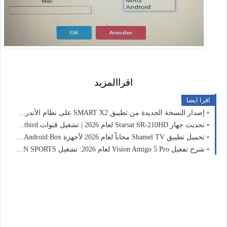
اقراالمزيد
اقرا ايضا
إصدار النسخة الجديدة من تطبيق SMART X2 على نظام الأندرويد لعام 2024 | دليل لعروبي تيكنو 📡
تحديث جهاز Starsat SR-210HD لعام 2026 | تشغيل قنوات Hotbird و Astra بنجاح 📡
تحميل تطبيق Shamel TV مجاناً لعام 2026 لأجهزة Android Box و Android TV و FireStick 📡
شرح تفعيل Vision Amigo 5 Pro لعام 2026: تشغيل beIN SPORTS وسيرفر Phoenix