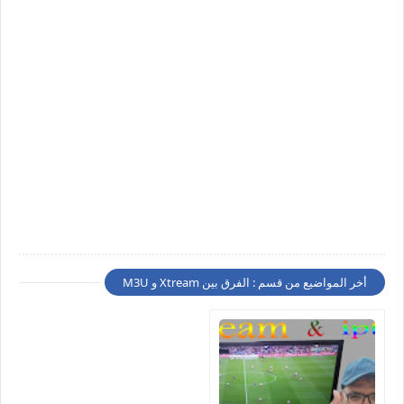
أخر المواضيع من قسم : الفرق بين Xtream و M3U