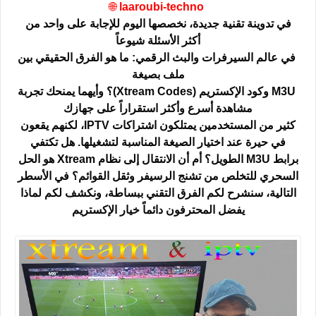
🌐
laaroubi-techno
في تدوينة تقنية جديدة، نخصصها اليوم للإجابة على واحد من
أكثر الأسئلة شيوعاً
في عالم السيرفرات والبث الرقمي: ما هو الفرق الحقيقي بين
ملف بصيغة
M3U وكود الإكستريم (Xtream Codes)؟ وأيهما يمنحك تجربة
مشاهدة أسرع وأكثر استقراراً على جهازك
كثير من المستخدمين يمتلكون اشتراكات IPTV، لكنهم يقعون
في حيرة عند اختيار الصيغة المناسبة لتشغيلها. هل تكتفي
برابط
M3U
الطويل؟ أم أن الانتقال إلى نظام
Xtream
هو الحل
السحري للتخلص من تشنج الرسيفر وثقل القوائم؟ في الأسطر
التالية، سنشرح لكم الفرق التقني ببساطة، ونكشف لكم لماذا
يفضل المحترفون دائماً خيار الإكستريم