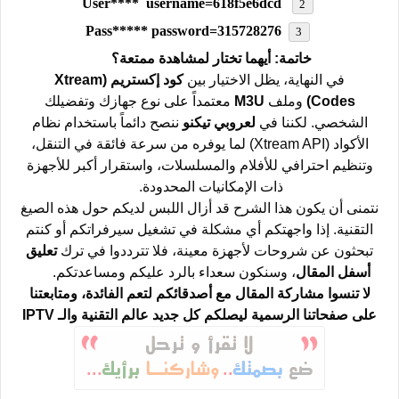
User**** username=618f5e6dcd
Pass***** password=315728276
خاتمة: أيهما تختار لمشاهدة ممتعة؟
في النهاية، يظل الاختيار بين
كود إكستريم (Xtream
Codes)
وملف
M3U
معتمداً على نوع جهازك وتفضيلك
الشخصي. لكننا في
لعروبي تيكنو
ننصح دائماً باستخدام نظام
الأكواد (Xtream API) لما يوفره من سرعة فائقة في التنقل،
وتنظيم احترافي للأفلام والمسلسلات، واستقرار أكبر للأجهزة
ذات الإمكانيات المحدودة.
نتمنى أن يكون هذا الشرح قد أزال اللبس لديكم حول هذه الصيغ
التقنية. إذا واجهتكم أي مشكلة في تشغيل سيرفراتكم أو كنتم
تبحثون عن شروحات لأجهزة معينة، فلا تترددوا في ترك
تعليق
أسفل المقال
، وسنكون سعداء بالرد عليكم ومساعدتكم.
لا تنسوا مشاركة المقال مع أصدقائكم لتعم الفائدة، ومتابعتنا
على صفحاتنا الرسمية ليصلكم كل جديد عالم التقنية والـ IPTV