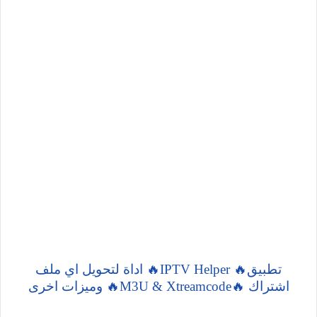
تطبيق🔥 IPTV Helper🔥 اداة لتحويل اي ملف
اشتراك 🔥M3U & Xtreamcode🔥 وميزات اخرى