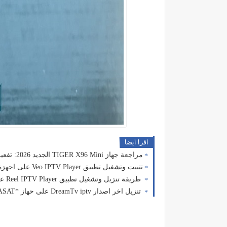
اقرا ايضا
مراجعة جهاز TIGER X96 Mini الجديد 2026: تفعيل اشتراكات OTT-PLUS و Dream TV مجاناً 💥
تتبيت وتشغيل تطبيق Veo IPTV Player على اجهزة/Andriod box & tv/firestick
طريقة تنزيل وتشغيل تطبيق Reel IPTV Player على اجهزة بوكس اندويد / تيفي اندرويد
تنزيل اخر اصدار DreamTv iptv على حهاز *Andriod box AZASAT*