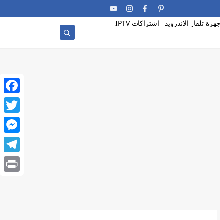
جهزة تلفاز الاندرويد
اشتراكات IPTV
ebook
witter
enger
egram
Print