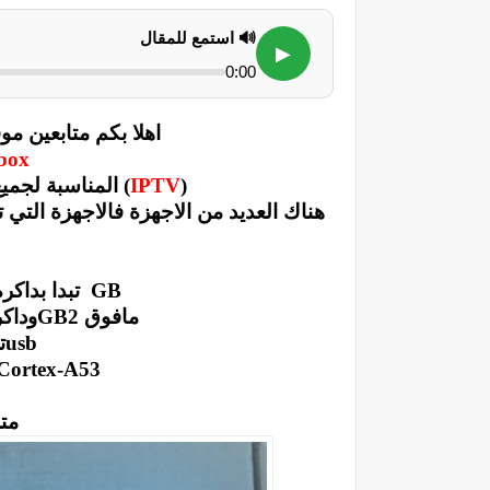
🔊 استمع للمقال
▶
0:00
اهلا بكم متابعين م
tv box اجهز
(
IPTV
) المناسبة
لجميع
هناك العديد من الاجهزة
ف
GB تبدا بداكرة تخزين ابتداء من 16 الى 124
مافوق GB2
وداك
usb
ت
Cortex-A53
متل