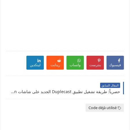
فيسبوك
بنترست
واتساب
ريدايت
لينكدين
المقال السابق
حصرياً: طريقة تشغيل تطبيق Duplecast الجديد على شاشات Samsung Smart Tizen
Code déjà utilisé