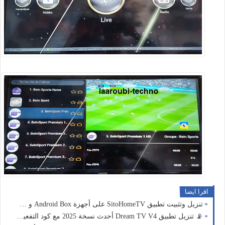
اقرا ايضا
تنزيل وتثبيت تطبيق SitoHomeTV على أجهزة Android Box و Android TV و FireStick 📡
📡 تنزيل تطبيق Dream TV V4 أحدث نسخة 2025 مع كود التفعيل (Active Code) لأجهزة Android TV و Box