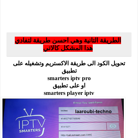
الطريقة التانية وهي احسن طريقة لتفادي
هدا المشكل كالاتي
تحويل الكود الى طريقة الاكستريم وتشغيله على
تطبيق
smarters iptv pro
او على تطبيق
smarters player iptv