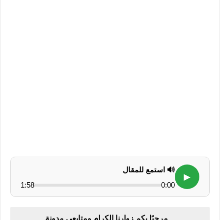
🔊 استمع للمقال
▶
1:58
0:00
مرحبًا بكم زوارنا الكرام ومتابعي مدونة