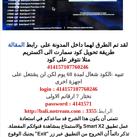
لقد تم الطرق لهما داخل المدونة على رابط
المقالة
طريقة تحويل كود سمارت الى اكستريم
متلا نتوفر على كود
414157107760246
تنبيه :الكود شغال لمدة 68 يوم لكن لن يشتغل على
اجهزة اخرى
login : 414157107760246
نختار 7 ارقانم الاولى
password : 4141571
الرابط:
bali.notream.com : 3355
http://
نتمنى أن يكون هذا الشرح قد ساعدكم في استعادة
عمل تطبيق
Smart X2
والاستمتاع بمشاهدة قنواتكم المفضلة.
تذكر دائماً أن الخروج من التطبيق عبر زر "Exit" يجنبك الوقوع