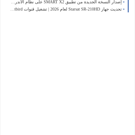
إصدار النسخة الجديدة من تطبيق SMART X2 على نظام الأندرويد لعام 2024 | دليل لعروبي تيكنو 📡
تحديث جهاز Starsat SR-210HD لعام 2026 | تشغيل قنوات Hotbird و Astra بنجاح 📡