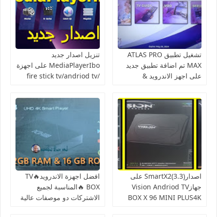
تشغيل تطبيق ATLAS PRO
تنزيل اصدار جديد
MAX تم اضافة تطبيق جديد
MediaPlayerIbo على اجهزة
على اجهز الاندرويد &
fire stick tv/andriod tv/
فايرستيك تيفي
box tv
اصدارSmartX2(3.3) على
افضل اجهزة الاندرويد🔥TV
جهازVision Andriod TV
BOX 🔥المناسبة لجميع
BOX X 96 MINI PLUS4K
الاشتركات دو موصفات عالية
+APK PYTHON
ULTRA HD