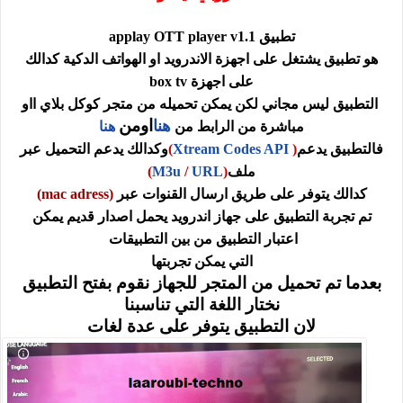
تطبيق applay OTT player v1.1
هو تطبيق يشتغل على اجهزة الاندرويد او الهواتف الدكية كدالك
على اجهزة box tv
التطبيق ليس مجاني لكن يمكن تحميله من متجر كوكل بلاي ااو
اومن
هنا
مباشرة من الرابط من
هنا
فالتطبيق يدعم
(
Xtream Codes API
)
وكدالك يدعم التحميل عبر
ملف
(
URL
/
M3u
)
كدالك يتوفر على طريق ارسال القنوات عبر
(mac adress)
تم تجربة التطبيق على جهاز اندرويد يحمل اصدار قديم يمكن
اعتبار التطبيق من بين التطبيقات
التي يمكن تجربتها
بعدما تم تحميل من المتجر للجهاز نقوم بفتح التطبيق
نختار اللغة التي تناسبنا
لان التطبيق يتوفر على عدة لغات