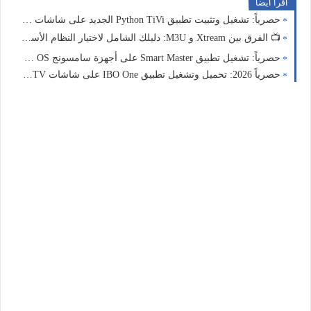
اقرا ايضا
حصرياً: تشغيل وتثبيت تطبيق Python TiVi الجديد على شاشات Android TV و FireStick
📺 الفرق بين Xtream و M3U: دليلك الشامل لاختيار النظام الأسرع لجهازك
حصرياً: تشغيل تطبيق Smart Master على أجهزة سامسونج Tizen OS بدون تعقيدات
حصرياً 2026: تحميل وتشغيل تطبيق IBO One على شاشات Samsung Smart TV – دليلك الشامل لتجربة ترفيهية متكاملة لمدة سنة