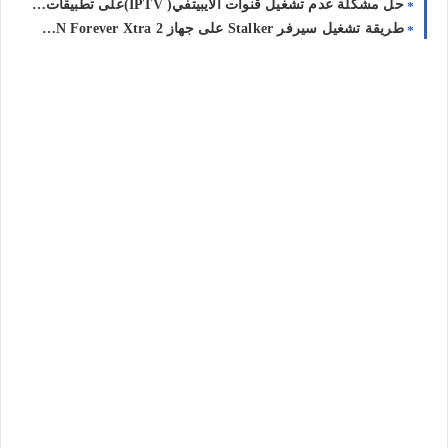
حل مشكلة عدم تشغيل قنوات الايبيتفي( IPTV)على تطبيقات IBO وماشبه
طريقة تشغيل سيرفر Stalker على جهاز VISION Forever Xtra 2 للاستمتاع بالقنوات