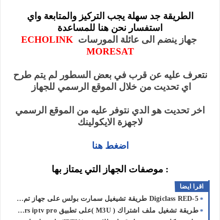
الطريقة جد سهلة يجب التركيز والمتابعة واي
استفسار نحن هنا للمساعدة
جهاز ينضم الى عائلة المورسات
ECHOLINK
MORESAT
نتعرف عليه عن قرب في بعض السطور لم يتم طرح
اي تحديت من خلال الموقع الرسمي للجهاز
اخر تحديت هو الدي نتوفر عليه من الموقع الرسمي
لاجهزة الايكولينك
اضغط هنا
: موصفات الجهاز التي يمتاز بها
اقرا ايضا
Digiclass RED-5 طريقة تشيغيل سمارت بولس على جهاز تم اضافة تحديت عبر الانترنت مباشرة
طريقة تشغيل ملف اشتراك ( M3U )على تطبيق Smarters iptv pro وماشبه