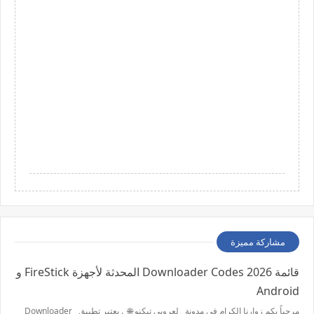
مشاركة مميزة
قائمة 2026 Downloader Codes المحدثة لأجهزة FireStick و
Android
مرحباً بكم زوارنا الكرام في مدونة لعروبي تيكنو 🌐 . يعتبر تطبيق Downloader