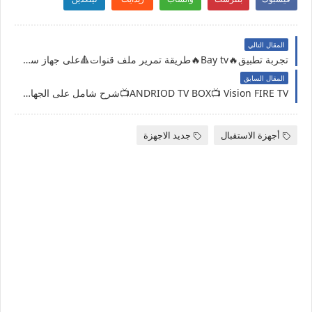
المقال التالي
تجربة تطبيق🔥Bay tv🔥طريقة تمرير ملف قنوات🔺على جهاز سمارت سامسونج
المقال السابق
ANDRIOD TV BOX📺 Vision FIRE TV📺شرح شامل على الجهاز الجديد
أجهزة الاستقبال
جديد الاجهزة