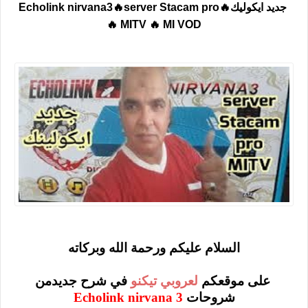
جديد ايكوليك🔥Echolink nirvana3🔥server Stacam pro
🔥 MITV 🔥 MI VOD
السلام عليكم ورحمة الله وبركاته
على موقعكم
لعروبي تيكنو
في شرح جديدمن
شروحات
Echolink nirvana 3