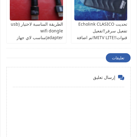
تحديت Echolink CLASICO
الطريقة المناسبة لاختيار (usb
تفعيل سرفر!!تفعيل
wifi dongle
قنوات!!MITV LITE!تم اضافة
adapter)مناسب لاي جهاز
اخر تحديت للجهاز
استقبال عادي لتشغيل قنوات
الانترنت
تعليقات
إرسال تعليق