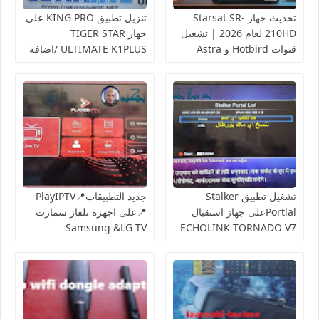
تحديث جهاز Starsat SR-
تنزيل تطبيق KING PRO على
210HD لعام 2026 | تشغيل
جهاز TIGER STAR
قنوات Hotbird و Astra
ULTIMATE K1PLUS /اضافة
بنجاح 📡
تحميلات خاصة باجهزة
الاندرويد
تشغيل تطبيق Stalker
جديد التطبيقات📍PlayIPTV
Portlalعلى جهاز استقبال
📍على اجهزة تلفاز سمارت
Samsung &LG TV
ECHOLINK TORNADO V7
والمنافس لتطبيق 📍ibo
player📍